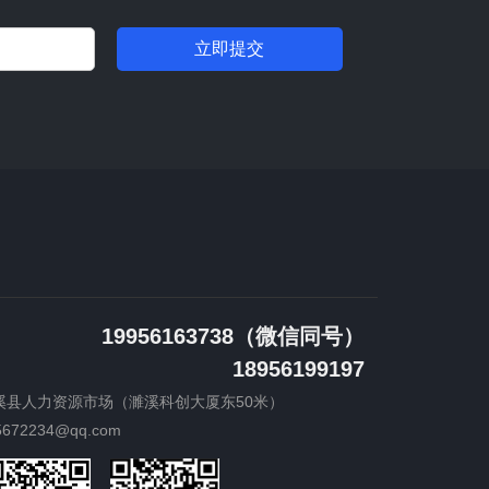
立即提交
19956163738（微信同号）
18956199197
溪县人力资源市场（濉溪科创大厦东50米）
5672234@qq.com