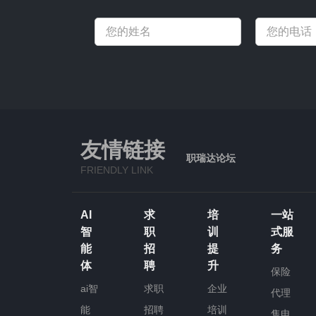
友情链接
职瑞达论坛
FRIENDLY LINK
AI
求
培
一站
智
职
训
式服
能
招
提
务
体
聘
升
保险
ai智
求职
企业
代理
能
招聘
培训
售电