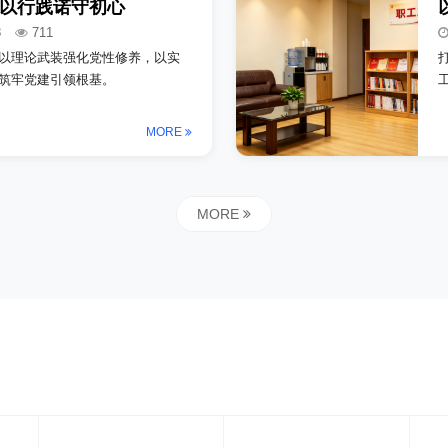
 以行践诺守初心
8
711
以理论武装强化党性修养，以实
筑牢党建引领根基。
MORE
MORE