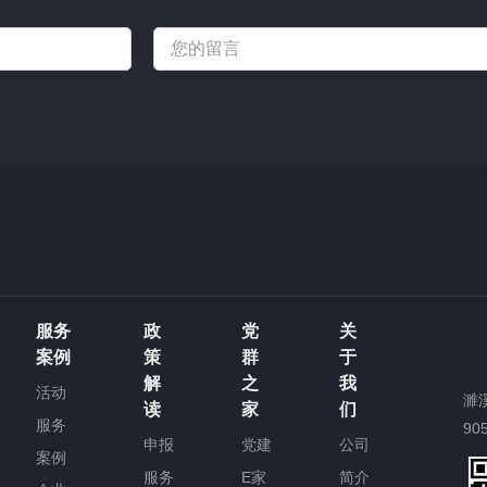
服务
政
党
关
案例
策
群
于
解
之
我
活动
濉
读
家
们
服务
90
申报
党建
公司
案例
服务
E家
简介